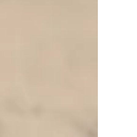
מסבירה יפה את כל התהליכים ההורמונליים, אסטרוג
הוא הורמון חשוב בהמון רקמות וגם רעב/שובע/פירוק
וצבירת שומן/פיזור