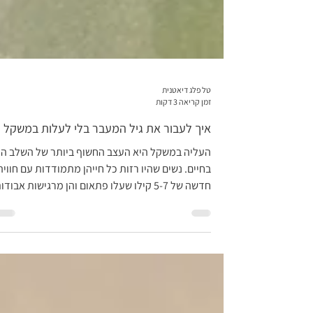
טל פלג דיאטנית
זמן קריאה 3 דקות
איך לעבור את גיל המעבר בלי לעלות במשקל ?
העליה במשקל היא העצב החשוף ביותר של השלב הז
בחיים. נשים שהיו רזות כל חייהן מתמודדות עם חוויה
חדשה של 5-7 קילו שעלו פתאום והן מרגישות אבודו
לגמרי , הן מעולם לא התעסקו יותר מדי עם המשקל
וזה "נוחת" עליהן כרעם ביום בהיר. מצד שני, נשים
שכל חייהן התמודדו על עליה במשקל וירידה ויודעות
כבר מצוין מה עובד בשבילן מגלות שמה שעבד בעבר
כבר לא עובד או לא רלוונטי. הספרות המקצועית