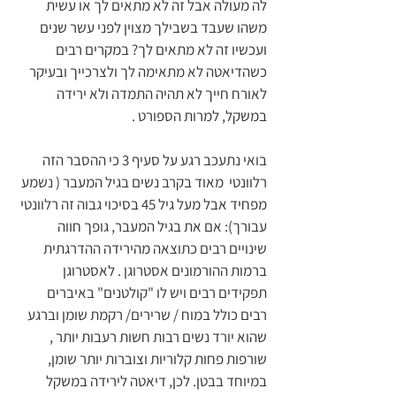
לה מעולה אבל זה לא מתאים לך או עשית 
משהו שעבד בשבילך מצוין לפני עשר שנים 
ועכשיו זה לא מתאים לך? במקרים רבים 
כשהדיאטה לא מתאימה לך ולצרכייך ובעיקר 
לאורח חייך לא תהיה התמדה ולא ירידה 
במשקל, למרות הספורט .
בואי נתעכב רגע על סעיף 3 כי ההסבר הזה 
רלוונטי  מאוד בקרב נשים בגיל המעבר ( נשמע 
מפחיד אבל מעל גיל 45 בסיכוי גבוה זה רלוונטי 
עבורך): אם את בגיל המעבר, גופך חווה 
שינויים רבים כתוצאה מהירידה ההדרגתית 
ברמות ההורמונים אסטרוגן . לאסטרוגן 
תפקידים רבים ויש לו "קולטנים" באיברים 
רבים כולל במוח / שרירים/ רקמת שומן וברגע 
שהוא יורד נשים רבות חשות רעבות יותר , 
שורפות פחות קלוריות וצוברות יותר שומן, 
במיוחד בבטן. לכן, דיאטה לירידה במשקל 