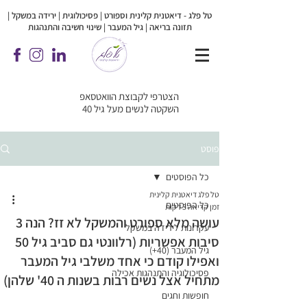
טל פלג - דיאטנית קלינית וספורט | פסיכולוגית |
ירידה במשקל |
תזונה בריאה | גיל המעבר | שינוי חשיבה והתנהגות
הצטרפי לקבוצת הוואטסאפ
השקטה לנשים מעל גיל 40
פוסט
כל הפוסטים
טל פלג דיאטנית קלינית
כל הפוסטים
זמן קריאה 3 דקות
עושה מלא ספורט והמשקל לא זז? הנה 3
עקרונות לירידה במשקל
סיבות אפשריות (רלוונטי גם סביב גיל 50
גיל המעבר (40+)
ואפילו קודם כי אחד משלבי גיל המעבר
פסיכולוגיה והתנהגות אכילה
מתחיל אצל נשים רבות בשנות ה 40' שלהן)
חופשות וחגים