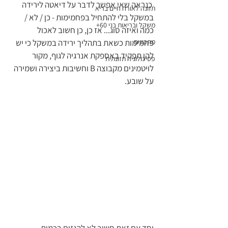
 כנראה שאי אפשר לדבר על דיאטה לירידה 
תזונה לאורח חיים בריא
במשקל בלי להתחיל בפחמימות - כן / לא / 
משקל ובריאות בני 60+
כמה ואיזה סוג... אז כן, כן חשוב לאכול 
מתכונים
פחמימות כשאת בתהליך ירידה במשקל כי יש 
להן תפקיד באספקת אנרגיה לגוף, מקור 
פסיכולוגיה תזונתית
לויטמינים מקבוצה B וחשיבות ביצירה ושמירה 
על שובע.  