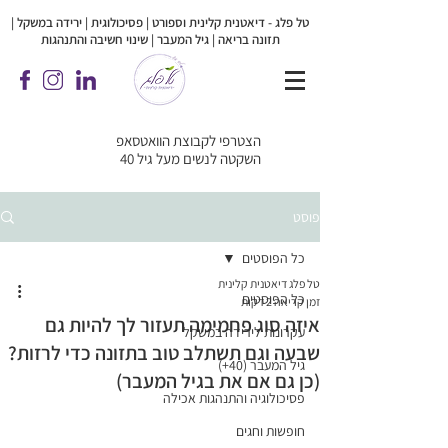
טל פלג - דיאטנית קלינית וספורט | פסיכולוגית |
ירידה במשקל |
תזונה בריאה | גיל המעבר | שינוי חשיבה והתנהגות
הצטרפי לקבוצת הוואטסאפ
השקטה לנשים מעל גיל 40
פוסט
כל הפוסטים
טל פלג דיאטנית קלינית
כל הפוסטים
זמן קריאה 2 דקות
איזה סוג פחמימה תעזור לך להיות גם
עקרונות לירידה במשקל
שבעה וגם תשתלב טוב בתזונה כדי לרזות?
גיל המעבר (40+)
(כן גם אם את בגיל המעבר)
פסיכולוגיה והתנהגות אכילה
חופשות וחגים