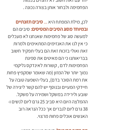
יחד עם זאת חשוב לא להגזים בכמות 
הפחמימה ולבחור אותן בצורה נכונה .
לכן, מילת המפתח היא 
... 
סיבים תזונתיים 
ובמיוחד מסוג הסיבים המסיסים:
סיבים הם 
למעשה סוג של פחמימות שאנחנו לא מעכלים 
כי אין לנו את האנזימים המתאימים ולמרות 
זאת ואולי בזכות זאת הם בעלי תפקיד חשוב 
בבריאותנו כי הם מאיטים את ספיגת 
הפחמימות לדם , קשורות לאינדקס גליקמי 
נמוך יותר של המזון (מה שאומר שמקפיץ פחות 
את רמת הסוכר בדם), בעלי השפעה טובה על 
חיידקי המעיים ובנוסף יש להם קשר ליצירה של 
שובע ולירידה במשקל ושמירה על משקל. 
ההמלצה היום היא סביב 25 גרם ליום לנשים ו- 
38 גרם ליום לגברים אך ככל הנראה רוב 
האנשים אוכלים פחות מרצוי.