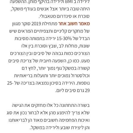
לירידה ב BMI ולירידה בהיקף מותן. ההשפעה 
היתה טובה ביותר אצל אנשים בעודף משקל, 
סוכרת או סינדרום מטאבולי. 
מאמר חשוב אחר
מתחילת 2019 סוקר מגוון 
של מחקרים קליניים ותצפיתיים המראים שיש 
הבדל של 15-30% ירידה בתמותה מסיבות 
שונות, מחלות לב ,שבץ וסוכרת בין אלו 
הצורכים כמות גבוהה של סיבים ובין הצורכים 
מעט. כמו כן, השפעה חיובית של צריכת סיבים 
קשורה במשקל גוף נמוך יותר, לחץ דם 
וכולסטרול נמוכים יותר ותועלות בריאותיות 
נוספות. הירידה בסיכון נמצאה בצריכה של 25-
29 גרם סיבים ליום.
בשורה התחתונה כל אלו מחזקים את הגישה 
שלא צריך להימנע מהן אלא לבחור נכון את סוג 
ואיכות הפחמימה חשובים מאוד הן לבריאותנו 
והן ליצירת שובע ולירידה במשקל.