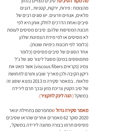
מה מקור הסיבים? 
סיבים מצויים במזון 
מהצומח : פירות, ירקות, קטניות , דגנים 
מלאים, אגוזים וזרעים. יש סוגים רבים של 
סיבים ואחת הדרכים לחלק אותן היא לפי 
תכונת המסיסות שלהם: סיבים מסיסים לעומת 
לא מסיסים או לפי מידת הצמיגות שלהן 
(כלומר לפי תכונות כימיות שונות).
אחד הסוגים של סיבים מסיסים (כלומר 
מתמוססים במים) מסוגל ליצור סוג של ג'ל 
צמיג (נקראים viscous fibers) אשר מאט את 
ריקון הקיבה ולכן מאריך שובע ותורם לתחושת 
מלאות . במאמר סקירה מ 2013 נמצא שסוג זה 
של סיב הקטין צריכת מזון ובכך תרם לירידה 
במשקל
 (
הנה לינק לתקציר
).
מאמר סקירה גדול
 ש
מתפרסם בתחילת ינואר 
2020 סוקר 62 מאמרים אחרים שהראו שסיבים 
מסיסים תרמו בצורה מתונה לירידה במשקל , 