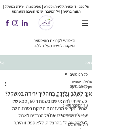
טל פלג - דיאטנית קלינית וספורט | פסיכולוגית |
ירידה במשקל |
תזונה בריאה | גיל המעבר | שינוי חשיבה והתנהגות
הצטרפי לקבוצת הוואטסאפ
השקטה לנשים מעל גיל 40
פוסט
כל הפוסטים
טל פלג דיאטנית
כל הפוסטים
זמן קריאה 2 דקות
איך לשלב גלידה בתהליך ירידה במשקל?
עקרונות לירידה במשקל
כשהייתי ילדה אי שם בשנות ה 80', סבא שלי 
גיל המעבר (40+)
שהיה חקלאי מרעננה היה לוקח בטרנטה שלו 
פסיכולוגיה והתנהגות אכילה
עמוסת הממטרות את כל הנכדים לאכול 
"גלידה אריה" בהרצליה. ללא ספק זו היתה 
חופשות וחגים