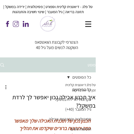
טל פלג - דיאטנית קלינית וספורט | פסיכולוגית |
ירידה במשקל |
תזונה בריאה | גיל המעבר | שינוי חשיבה והתנהגות
הצטרפי לקבוצת הוואטסאפ
השקטה לנשים מעל גיל 40
פוסט
כל הפוסטים
טל פלג דיאטנית קלינית
כל הפוסטים
זמן קריאה 2 דקות
איך תכנון אכילה נכון יאפשר לך לרדת
עקרונות לירידה במשקל
במשקל?
גיל המעבר (40+)
פסיכולוגיה והתנהגות אכילה
תכנון נכון של תוכנית האכילה שלך מאפשר 
כמה יתרונות ברורים שיקדמו את תהליך 
חופשות וחגים