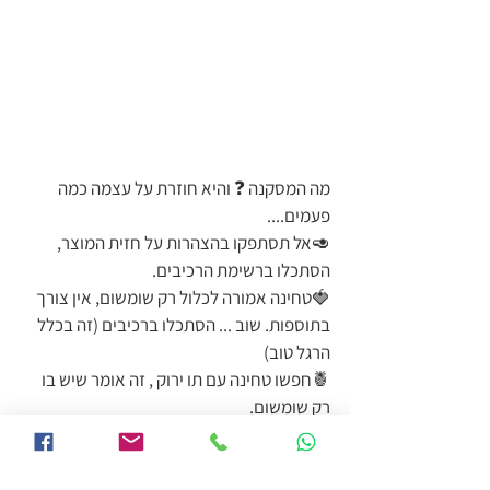
מה המסקנה ❓ והיא חוזרת על עצמה כמה 
פעמים....
🥑אל תסתפקו בהצהרות על חזית המוצר, 
הסתכלו ברשימת הרכיבים. 
🍓טחינה אמורה לכלול רק שומשום, אין צורך 
בתוספות. שוב ... הסתכלו ברכיבים (זה בכלל 
הרגל טוב)
🍍חפשו טחינה עם תו ירוק , זה אומר שיש בו 
רק שומשום.
🥦שלבו טחינה איכותית בתפריט שלכם כי היא 
בריאה אך אל תפריזו, בטחינה יש לא מעט 
קלוריות.