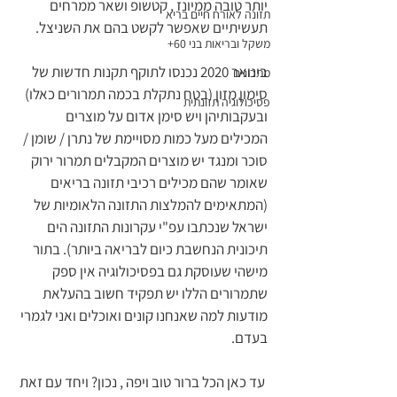
יותר טובה ממיונז , קטשופ ושאר ממרחים 
תזונה לאורח חיים בריא
תעשיתיים שאפשר לקשט בהם את השניצל. 
משקל ובריאות בני 60+
בינואר 2020 נכנסו לתוקף תקנות חדשות של 
מתכונים
סימון מזון (בטח נתקלת בכמה תמרורים כאלו) 
פסיכולוגיה תזונתית
ובעקבותיהן ויש סימן אדום על מוצרים 
המכילים מעל כמות מסויימת של נתרן / שומן / 
סוכר ומנגד יש מוצרים המקבלים תמרור ירוק 
שאומר שהם מכילים רכיבי תזונה בריאים 
(המתאימים להמלצות התזונה הלאומיות של 
ישראל שנכתבו עפ"י עקרונות התזונה הים 
תיכונית הנחשבת כיום לבריאה ביותר). בתור 
מישהי שעוסקת גם בפסיכולוגיה אין ספק 
שתמרורים הללו יש תפקיד חשוב בהעלאת 
מודעות למה שאנחנו קונים ואוכלים ואני לגמרי 
בעדם. 
 עד כאן הכל ברור טוב ויפה , נכון? ויחד עם זאת 