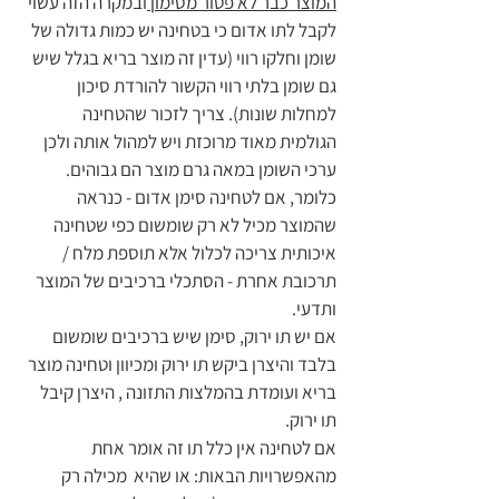
המוצר כבר לא פטור מסימון 
ובמקרה הזה עשוי 
לקבל לתו אדום כי בטחינה יש כמות גדולה של 
שומן וחלקו רווי (עדין זה מוצר בריא בגלל שיש 
גם שומן בלתי רווי הקשור להורדת סיכון 
למחלות שונות). צריך לזכור שהטחינה 
הגולמית מאוד מרוכזת ויש למהול אותה ולכן 
ערכי השומן במאה גרם מוצר הם גבוהים. 
כלומר, אם לטחינה סימן אדום - כנראה 
שהמוצר מכיל לא רק שומשום כפי שטחינה 
איכותית צריכה לכלול אלא תוספת מלח / 
תרכובת אחרת - הסתכלי ברכיבים של המוצר 
ותדעי. 
אם יש תו ירוק, סימן שיש ברכיבים שומשום 
בלבד והיצרן ביקש תו ירוק ומכיוון וטחינה מוצר 
בריא ועומדת בהמלצות התזונה , היצרן קיבל 
תו ירוק. 
אם לטחינה אין כלל תו זה אומר אחת 
מהאפשרויות הבאות: או שהיא  מכילה רק 