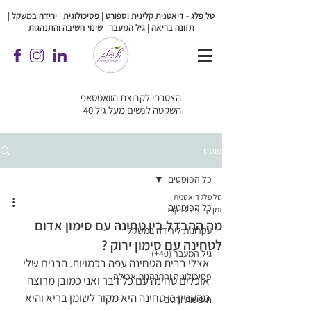
טל פלג - דיאטנית קלינית וספורט | פסיכולוגית |
ירידה במשקל |
תזונה בריאה | גיל המעבר | שינוי חשיבה והתנהגות
הצטרפי לקבוצת הוואטסאפ
השקטה לנשים מעל גיל 40
פוסט
כל הפוסטים
טל פלג דיאטנית
כל הפוסטים
זמן קריאה 2 דקות
מה ההבדל בין טחינה עם סימון אדום
עקרונות לירידה במשקל
לטחינה עם סימון ירוק ?
גיל המעבר (40+)
אצלי בבית הטחינה עפה בכמויות. הבנים שלי 
פסיכולוגיה והתנהגות אכילה
אוכלים טחינה עם כל דבר ואני כמובן מרוצה 
מהעניין כי טחינה היא מקור לשומן בריא והיא 
חופשות וחגים