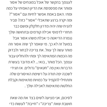
לעצמך בהקשר של אוכל במונחים של אסור 
ומותר את מפספסת את הדיון האמיתי על כמה 
ומתי. האם באמת אפשר לחיות עם "אסור"? 
ומה יקרה ברגע שתאכלי "אסור" כזה? סביר 
להניח שזה יהיה מדרון חלקלק ומשם כבר 
תחזרי לדפוסי אכילה קודמים ובתחושה שלך 
נגמרה הדיאטה כי אכלת משהו אסור אבל 
בפועל זה לא כך. מי שאמר לך שזה אסור וזה 
מותר עשה לך עוול. את צריכה לבחור ולבדוק 
מה הכמות המתאימה לך ומתי ולהחליט עבור 
עצמך. הכל מותר , בואי... לא מדובר בעשרת 
הדברות ואין פה "חטאים" גדולים. אז תגידי 
לשכנה יפה תודה על רשימת האיסורים שלה 
ותתחילי להקפיד על כמויות מתאימות וקבלת 
החלטות מתאימות לאכילה שלך .
לסיכום, אני מציעה לשים בצד את מה שאת 
חושבת שאת "צריכה" ו "חייבת" לעשות כדי 