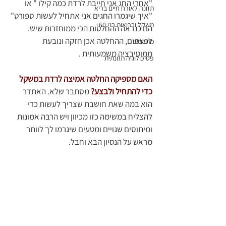
"אחרי החג אני חייבת לרדת כמה קילו " או 
תזונה לאורח חיים בריא
"איך שיגמרו החגים אני אתחיל לעשות ספורט" 
משקל ובריאות בני 60+
הם כנראה ההחלטות הכי ממוחזרות שיש. 
לפעמים, ההחלטה אכן חזקה ונובעת 
מתכונים
ממוטיבציה משמעותית .
פסיכולוגיה תזונתית
האם מספיקה החלטה אמיצה לרדת במשקל 
כדי להתחיל ולבצע?
 מסתבר שלא. האתדר 
הוא במה שאת חושבת שצריך לעשות כדי 
להצליח במשימה כזו מכיוון ויש הרבה אמונות 
ומיתוסים שגויים ומטעים שיגרמו לך לוותר 
מראש על הנסיון הבא וחבל. 