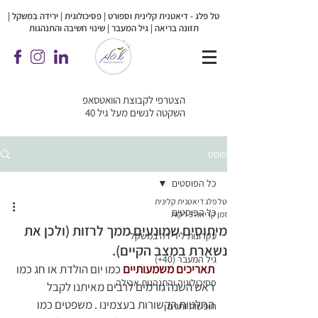
טל פלג - דיאטנית קלינית וספורט | פסיכולוגית |
ירידה במשקל |
תזונה בריאה | גיל המעבר | שינוי חשיבה והתנהגות
הצטרפי לקבוצת הוואטסאפ
השקטה לנשים מעל גיל 40
פוסט
כל הפוסטים
טל פלג דיאטנית קלינית
כל הפוסטים
זמן קריאה 3 דקות
מיתוסים שמונעים ממך לרזות (ולכן את
עקרונות לירידה במשקל
נשארת במצב הקיים).
גיל המעבר (40+)
תאריכים משמעותיים
 כמו יום הולדת או חג כמו 
פסיכולוגיה והתנהגות אכילה
ראש השנה גורמים לרבים מאיתנו לקבל 
החלטות הקשורות בעצמינו . משפטים כמו 
חופשות וחגים