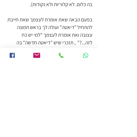
בה כלום. לא קלוריות ולא נקודות).
בפעם הבאה שאת אומרת לעצמך שאת חייבת 
להתחיל "דיאטה" ועולה לך בראש תמונה 
עצובה ואת אומרת לעצמך "למי יש כח 
לזה...?"  , תזכרי שיש "דיאטה חדשה" בה 
התהליך לא פחות חשוב מהתוצאה .
דברי איתי אם יש לך כמה קילו מציקים או אם 
את מרגישה שמה שעשית בעבר לא יכול לעבוד 
עכשיו כי את במקום אחר בחיים הנה פרטים על
הקליניקה שלי לירידה במשקל
ואני זמינה בנייד 0502495252
גיל המעבר (40+)
פסיכולוגיה והתנהגות אכילה