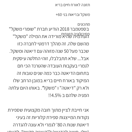
תזונה לאורח חיים בריא
משקל ובריאות בני 60+
מתכונים
בספטמבר 2018 הודיע חברת "שומרי משקל" 
פסיכולוגיה תזונתית
העולמית שהיא מורידה את המילה "משקל"   
מהשם שלה. זה מהלך דרמטי לחברה כזו 
שכבר מעל 50 שנה מזוהה עם דיאטה ומשקל. 
אבל... שלא תתבלבלו, זוהי החלטה עיסקית 
לגמרי בעקבות העובדה שהטרנד הכי חם 
בתחום הדיאטה כבר כמה שנים טובות זה 
המיקוד באורח חיים בריא במובן הרחב שלו 
ולא רק "דיאטה" ו "משקל". באותו היום עלתה 
המניה שלהם ב 4.5%!! 
אני חייבת לציין מתוך חובה מקצועית שספירת 
נקודות המייצגות ספירת קלוריות זה בעיני 
דיאטת שנות ה 80' לגמרי ולא עונה להגדרה 
(שלי ,חשוב להדגיש) ל"דיאטה חדשה". לדעתי, 