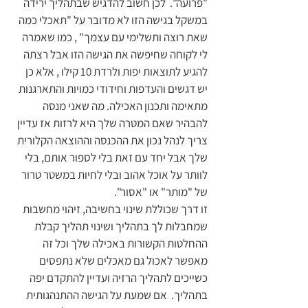
"פרועה".  לכן חשוב להדגיש שבתהליך ירידה 
במשקל בגישה הזו לא מדובר על "תאכלי כמה 
שאת רוצה ותשלימי עם עצמך" , כמו שאמרה 
לי לקוחה שחיפשה את הגישה הזו אבל רצתה 
להגיע לתוצאות יפות ולרדת 10 קילו , אלא כן 
יש דגשים והעדפות וחידודי כמויות והתארגנות 
מתאימה ותכנון האכילה. מה שאני מנסה 
להבהיר שאם המטרה שלך היא לרזות אז עדיין 
צריך לנהל נכון את ההכנסה וההוצאה הקלורית 
שלך אבל יחד עם זאת בלי לספור אותם, בלי 
לוותר על אוכל אהוב ובלי לחיות במשטר טרור 
של "מותר" או "אסור". 
זו דרך שכוללת שינוי בחשיבה, זיהוי מחשבות 
שמחבלות לך בתהליך ושינוי תהליך קבלת 
ההחלטות הקשורות באכילה שלך וכל זה 
מאפשר לאכול גם מאכלים שלא נתפסים 
כשייכים לתהליך הרזיה ועדיין להתקדם יפה 
בתהליך.  אם שמעת על הגישה ההתנהגותית 