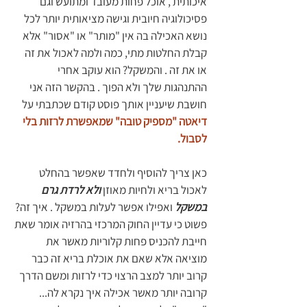
איכותית , אוכל פחות מעובד ומתועש וגם 
פסיכולוגיה חיובית וגישה מציאותית יותר לכל 
נושא האכילה בה אין "מותר" או "אסור" אלא 
קבלת החלטות מתי, כמה ולמה לאכול את זה 
או את זה . והמשקל? הוא עוקב אחרי 
ההתנהגות שלך ולא הפוך . בהקשר הזה אני 
חושבת שיעניין אותך פוסט קודם שכתבתי על 
דיאטה "מספיק טובה" שמאפשרת לרזות בלי 
לסבול. 
כאן צריך להוסיף ולחדד שאפשר בהחלט 
לאכול בריא ולחיות מאוזן 
ולא לרדת גרם 
במשקל
 ואפילו אפשר לעלות במשקל . איך זה? 
פשוט כי עדיין החוק המרכזי בהרזיה אומר שאת 
חייבת להכניס פחות קלוריות מאשר את 
מוציאה אלא שאם את אוכלת בריא זה כבר 
קרוב יותר למצב הרצוי כדי לרזות ומשם הדרך 
קרובה יותר מאשר אכילה איך נקרא לה... 