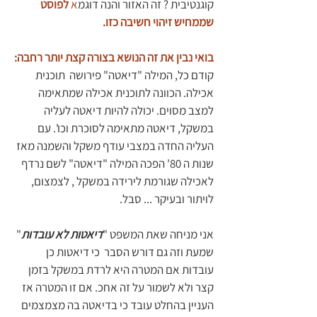
קוגנטיבית ? זה האזור והנה דוגמ
א 
לפוסט 
שממחיש זיהוי חשיבה כזו.
בואי נבין את זה הנושא בצורה קצת יותר רחבה:
קודם כל, המילה "דיאטה" פירושה  תוכנית 
אכילה. הכוונה לתוכנית אכילה שמתאימה 
למצב מסוים. יכולה להיות דיאטה לעליה 
במשקל, דיאטה מתאימה לסוכרת וכו'. עם 
העליה החדה במצבי עודף משקל והשמנה מאז 
שנות ה 80' הפכה המילה "דיאטה" לשם נרדף 
לאכילה שגורמת לירידה במשקל , לצמצום, 
לויתור ובעיקר ... סבל. 
אני מניחה שאת המשפט "
דיאטות לא עובדות
" 
שמעת וזה גם דורש הסבר  כי דיאטות כן 
עובדות אם המטרה היא לרדת במשקל בזמן 
קצר ולא לשמור על זה אחכ. אם זו המטרה אז 
העניין בהחלט עובד כי בדיאטה בה מצמצמים 