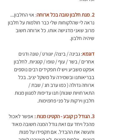
2
. 
מנת חלבון טובה בכל ארוחה
: 
אוי החלבון... 
נראה לי שהלקוחות שלי כבר חולמות על חלבון 
מרוב שאני מדגישה אותו. כל ארוחה חשוב 
שיהיה חלבון.
דוגמא
: גבינה / ביצה/ יוגורט / טונה ודגים 
אחרים / בשר / עוף / טופו / קטניות. לחלבון 
אפקט משביע ויש לו תפקידים רבים נוספים 
בבריאותנו ובשמירה על משקל יציב. בכל 
ארוחה גדולה ( כמו ערב חג / שבת / 
התארחויות שונות) תנו עדיפות למגוון מנות 
חלבון וירקות על פני פחמימות.
3. הגודל כן קובע - הקטינו מנות :
אפשר לאכול 
מהכל ויחד עם זאת גודל המנה חשובה מאוד 
ותעשה את ההבדל. אם תקפידו על מנות 
קטנות , צלחות קטנות, לא תצטרכו לוותר  , 