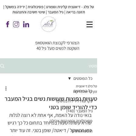
טל פלג - דיאטנית קלינית וספורט | פסיכולוגית |
ירידה במשקל |
תזונה בריאה | גיל המעבר | שינוי חשיבה והתנהגות
הצטרפי לקבוצת הוואטסאפ
השקטה לנשים מעל גיל 40
פוסט
כל הפוסטים
טל פלג דיאטנית
כל הפוסטים
זמן קריאה 3 דקות
טעויות נפוצות שעושות נשים בגיל המעבר
עקרונות לירידה במשקל
כדי להוריד שומן בטני
גיל המעבר (40+)
בואי נודה על האמת, אף אחת לא רוצה לגלות 
פסיכולוגיה והתנהגות אכילה
שהיא עשתה טעות במיוחד בתחום כל כך רגיש 
כמו המשקל / דיאטה/ שומן בטני. זה עוד יותר 
חופשות וחגים