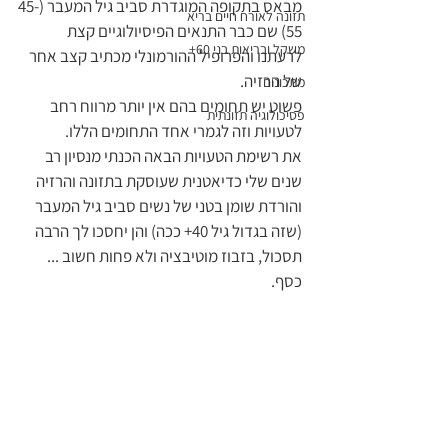
מבאס בתקופה המוגדרת סביב גיל המעבר (45-
תזונה לאורח חיים בריא
55) שם כבר התנאים הפיסיולוגיים קצת 
משקל ובריאות בני 60+
לרעתנו והפרופיל ההורמונלי מכתיב קצב אחר 
של הרזיה. 
מתכונים
פשוט יש תחומים בהם אין יותר מרווח רחב 
פסיכולוגיה תזונתית
לטעויות וזה לגמרי אחד התחומים הללו.
את רשימת הטעויות הבאה הכנתי מנסיון רב 
שנים שלי כדיאטנית שעוסקת בתזונה והרזיה 
והורדת שומן בטני של נשים סביב גיל המעבר 
(שזה בגדול גיל 40+ ככה) והן יחסכו לך הרבה 
תסכול, בזבוז מוטיבציה ולא פחות חשוב ... 
כסף.