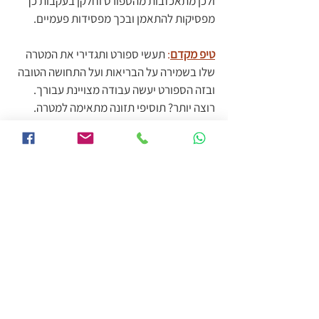
ולכן מתאכזבות מהספורט וחלקן בעקבות כך 
מפסיקות להתאמן ובכך מפסידות פעמיים. 
טיפ מקדם
:
 תעשי ספורט ותגדירי את המטרה 
שלו בשמירה על הבריאות ועל התחושה הטובה 
ובזה הספורט יעשה עבודה מצויינת עבורך.  
רוצה יותר? תוסיפי תזונה מתאימה למטרה.
התאמה אישית ע"י דיאטנית ובמיוחד דיאטנית 
גיל מעבר היא קריטית להצלחה ולהתמדה 
לאורך זמן.
מעוניינת במפגשים אישיים רק את ואני לאיזון 
תזונה סביב גיל המעבר, ירידה איכותית 
במשקל מרקמת שומן והורדה של שומן בטני ?
שלחי ווטסאפ 0502495252