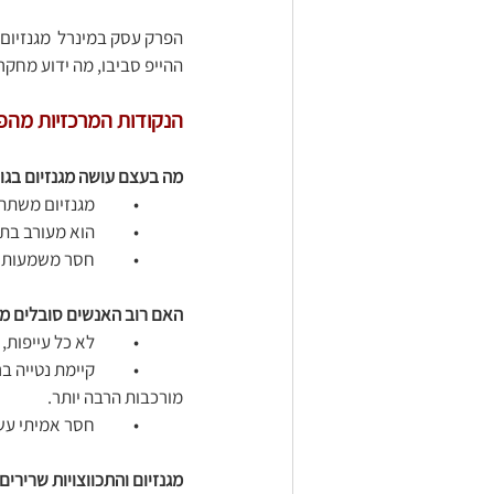
הפרק עסק במינרל  מגנזיום
ההייפ סביבו, מה ידוע מחקרי
הנקודות המרכזיות מהפ
מה בעצם עושה מגנזיום בגו
	•	מגנזיום משתתף במאות תהליכים ביולוגיים בגוף.
	•	הוא מעורב בתפקוד השרירים והעצבים, ייצור אנרגיה, ויסות לחץ דם, מטבוליזם של גלוקוז ובריאות העצם.
	•	חסר משמעותי במגנזיום עלול להתבטא במגוון מערכות ולא בסימפטום אחד ספציפי.
האם רוב האנשים סובלים מ
	•	לא כל עייפות, התכווצות שריר או קושי בשינה מעידים על חסר מגנזיום.
	•	קיימת נטיי
מורכבות הרבה יותר.
	•	חסר אמיתי עשוי להיות קיים אך לא בהכרח יש צורך  אוטומטי לתוסף. 
מגנזיום והתכווצויות שרירים: