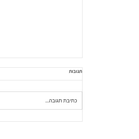
תגובות
כתיבת תגובה...
כמה קילו צריך להוריד במשקל כדי
לרדת מידה במכנסיים?