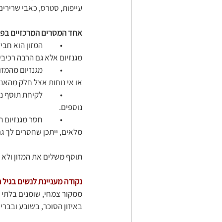
עייפות, סטרס, כאבי שרירים 
אחד המסרים המרכזיים בפוד
	•	המזון הוא ח
מגנזיום אלא גם הרבה רכיבי
	•	מגנזיום מהמ
או אי נוחות אצל חלק מהאנ
	•	לקיחת תוסף
נוספים.
	•	חסר מגנזיום
מלאים, ייתכן שחסרים לך גם
תוסף משלים את המזון ולא ה
נקודה מעניינת לנשים בגיל
ממקור צמחי, שומנים בלתי ר
באיזון הסוכר, בשובע ובבריא