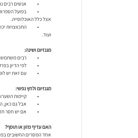
	•	אנשים רבים נוטלים מגנזיום בגלל התכווצויות שרירים.
	•	בפועל הספר
אצל כלל האוכלוסייה.
	•	התכווצויות י
ועוד.  
מגנזיום ושינה:
	•	רבים משתמשים במגנזיום במטרה לשפר שינה.
	•	לפי הדיון בפרק, יש מחקרים שמראים פוטנציאל מסוים באוכלוסיות מסוימות, במיוחד כאשר קיים חסר .
	•	עם זאת יש לומר שמגנזיום אינו “כדור קסם” לשינה טובה .  
מגנזיום ולחץ נפשי:
	•	קיימות השערות ומספר מחקרים לגבי קשר בין מגנזיום לבין מצב רוח, סטרס וחרדה.
	•	אבל גם כאן, הראיות אינן חזקות מספיק כדי לראות במגנזיום טיפול ראשי למצבים אלו.
	•	אם יש חסר תזונתי השלמת חסר  עשויה לעזור. 
האם עדיף מזון או תוסף?
אחד המסרים החשובים בפר