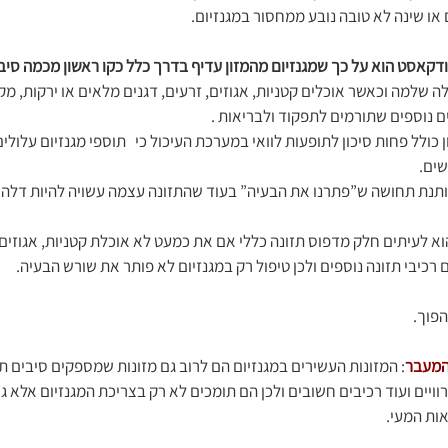
או שינה לא טובה נובע ממחסור במגנזיום.  
קאסט הוא על כך שמגנזיום מהמזון עדיף בדרך כלל כקו ראשון מכמה סיבו
בילה שלמה וכאשר אוכלים קטניות, אגוזים, זרעים, דגנים מלאים או ירקות, מ
ם נוספים שתורמים לתפקוד ולבריאות .
זון כולל פחות סיכון לתופעות לוואי במערכת העיכול כי   תוספי מגנזיום עלול
שים.
 נותנת תחושה ש”פתרנו את הבעיה” בעוד שהתזונה עצמה עשויה להיות דלה 
 הוא לעיתים חלק מדפוס תזונה כללי אם את כמעט לא אוכלת קטניות, אגוזים, 
 רכיבי תזונה נוספים ולכן טיפול רק במגנזיום לא פותר את שורש הבעיה.
פוך. 
 המעבר
: המזונות העשירים במגנזיום הם לרוב גם מזונות שמספקים סיבים תזו
וויים ועוד רכיבים חשובים ולכן הם תומכים לא רק בצריכת המגנזיום אלא ג
ות המעי. 