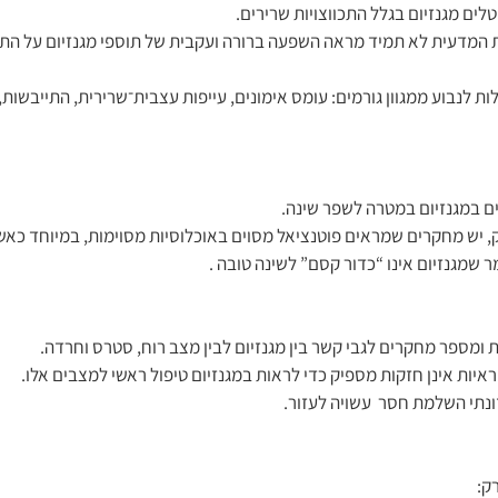
ות המדעית לא תמיד מראה השפעה ברורה ועקבית של תוספי מגנזיום על התכו
כולות לנבוע ממגוון גורמים: עומס אימונים, עייפות עצבית־שרירית, התייבשות, ג
ק: