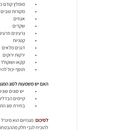
	•	מומלץ קודם כל לבדוק את איכות התזונה.
	•	מקורות טובים למגנזיום:
	•	אגוזים
	•	שקדים
	•	גרעינים וזרעים
	•	קטניות
	•	דגנים מלאים
	•	ירקות ירוקים
	•	קקאו ושוקולד מריר בכמות מתונה
	•	תוסף יכול להיות רלוונטי במקרים מסוימים, אך אינו מחליף תזונה איכותית. 
האם יש משמעות לסוג המגנז
	•	 יש סוגים שונים של תוספי מגנזיום.
	•	קיימים הבדלים בספיגה ובסבילות מערכת העיכול בין התרכובות השונות.
	•	בחירת סוג התוסף צריכה להיעשות בהתאם למטרה ולסבילות האישית ולא לפי פרסום שיווקי.
לסיכום
: מגנזיום הוא מינר
להוכיח לגבי חלק מההבטחות 