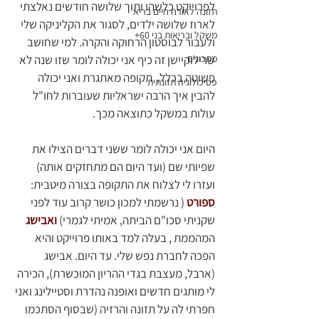
לפרוייקט כלשהו ותוך שלושה חודשים נאלצתי 
תזונה לאורח חיים בריא
לארוז שלושה ילדים, לסגור את הקליניקה שלי 
משקל ובריאות בני 60+
ולעבור לבוסטון הרחוקה והקרה. למי שחושב 
מתכונים
שרילוקיישן זה כיף אני יכולה לומר שזו שנה לא 
פשוטה בכלל,  תקופה מאתגרת ואני יכולה 
פסיכולוגיה תזונתית
להבין איך הרבה ישראליות שעוברות לחו"ל 
עולות במשקל כתוצאה מכך.
היום אני יכולה לומר ששני דברים הצילו את 
שפיותי שם (ועד היום הם מתחזקים אותה) 
ועזרו לי לצלוח את התקופה בצורה מיטבית:  
ספורט 
( נרשמתי למכון כושר קרוב עוד לפני 
שקניתי סכו"ם הביתה, אמיתי לגמרי) 
ואבישג 
המהממת , בעלה למד באותו פרוייקט והיא 
הפכה לחברת נפש שלי. עד היום. אבישג 
(ארבל, מעצבת בגדי ההריון המוכשרת), הכירה 
לי מותגים חדשים ואופנה נהדרת וסטיילינג ואני 
חפרתי לה על תזונה והרזיה (שבסוף הסתכמו 