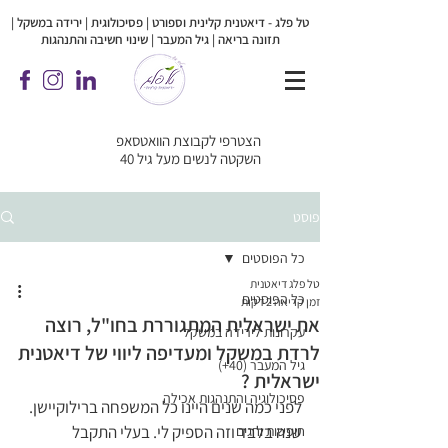
טל פלג - דיאטנית קלינית וספורט | פסיכולוגית |
ירידה במשקל |
תזונה בריאה | גיל המעבר | שינוי חשיבה והתנהגות
הצטרפי לקבוצת הוואטסאפ
השקטה לנשים מעל גיל 40
פוסט
כל הפוסטים
טל פלג דיאטנית
כל הפוסטים
זמן קריאה 2 דקות
את ישראלית המתגוררת בחו"ל, רוצה
עקרונות לירידה במשקל
לרדת במשקל ומעדיפה ליווי של דיאטנית
גיל המעבר (40+)
ישראלית ?
פסיכולוגיה והתנהגות אכילה
לפני כמה שנים היינו כל המשפחה ברילוקיישן. 
שנה בלבד וזה הספיק לי. בעלי התקבל 
חופשות וחגים