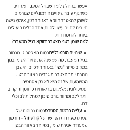
אפשר בהחלט לומר שבגיל המעבר ואחריו, 
כשהגוף עובר שינויים הורמונליים שגורמים 
לשומן להצטבר דווקא באזור הבטן, אימוץ גישה 
חיובית לחיים עשוי להיות אחד הכלים היעילים 
ביותר להתמודדות .
למה שומן בטני מצטבר דווקא בגיל המעבר?
🔸 
שינויים הורמונליים
רמות האסטרוגן צונחות 
בגיל המעבר, מה שמשנה את פזיור השומן בגוף 
במקום פיזור "נשי" באזור הירכיים והישבן 
נותרת יותר הצטברות גברית באזור הבטן. 
המשמעות של זה היא לא רק אסתטית 
ופסיכולוגית אלא גם בריאותית כי זומן זה קרוב 
יותר ללב ומהווה גורם סיכון למחלות לב וכלי 
דם.
🔸 
עלייה ברמות הסטרס
רמות גבוהות של 
סטרס מעוררות הפרשה של 
קורטיזול
 – הורמון 
שמעודד אגירת שומן, במיוחד באזור הבטן 