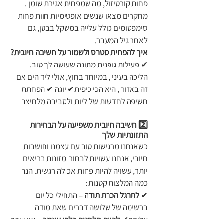
פחות קורטיזול, מה שמפחית אגירת שומן . 
מחקרים מצאו שנשים אופטימיות חוות פחות 
סימפטומים כולל עלייה במשקל בבטן, גם 
לאחר גיל המעבר.
איך להפחית סטרס ולשמור על חשיבה חיובית?
✔ פעילות גופנית מתונה שעושה לך טוב. 
הליכה בעיני , במיוחד בחוץ, אולי ליד הים אם 
זה באזור , היא הכי כיפית✔ יוגה ✔ הפחתת 
חשיפה לחדשות שליליות ולסביבה מלחיצה
2️⃣ חשיבה חיובית משפיעה על הבחירות 
התזונתיות שלך
כשאנחנו מרגישות טוב עם עצמנו וחושבות 
חיובי, אנחנו עשויות לבחור  מזונות בריאים 
יותר, עשויה להיות פחות אכילה רגשית. הנה 
כמה המלצות קטנות :
✔ 
לתרגל הכרת תודה
 – התחילי כל יום 
ברשימה של שלושה דברים שאת מודה 