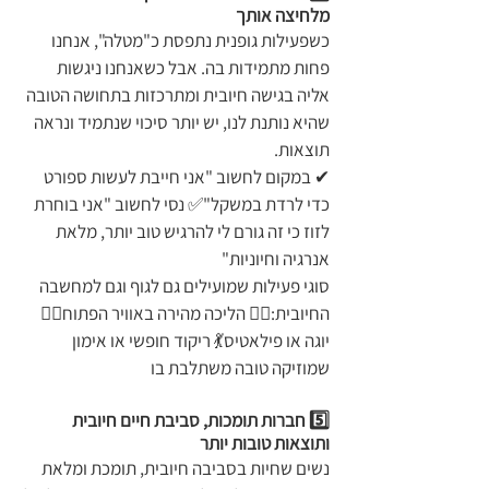
מלחיצה אותך
כשפעילות גופנית נתפסת כ"מטלה", אנחנו 
פחות מתמידות בה. אבל כשאנחנו ניגשות 
אליה בגישה חיובית ומתרכזות בתחושה הטובה 
שהיא נותנת לנו, יש יותר סיכוי שנתמיד ונראה 
תוצאות.
✔ במקום לחשוב "אני חייבת לעשות ספורט 
כדי לרדת במשקל"✅ נסי לחשוב "אני בוחרת 
לזוז כי זה גורם לי להרגיש טוב יותר, מלאת 
אנרגיה וחיוניות"
סוגי פעילות שמועילים גם לגוף וגם למחשבה 
החיובית:🏃‍♀️ הליכה מהירה באוויר הפתוח🧘‍♀️ 
יוגה או פילאטיס💃 ריקוד חופשי או אימון 
שמוזיקה טובה משתלבת בו
5️⃣ חברות תומכות, סביבת חיים חיובית 
ותוצאות טובות יותר
נשים שחיות בסביבה חיובית, תומכת ומלאת 