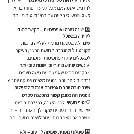
עליהם✔ 
להיות סלחנית כלפי עצמך
 – אין צורך 
להרגיש אשמה אם אכלת משהו פחות בריא, 
פשוט המשיכי הלאה עם בחירות טובות יותר
3️⃣ שינה טובה ואופטימיות – הקשר הסודי 
לירידה במשקל
שינה לא מספקת גורמת לעלייה ברמות 
הקורטיזול ולהגברת תחושת הרעב, בעיקר 
למאכלים עתירי פחמימות ושומנים.
✔ 
נשים שחושבות חיובי ישנות טוב יותר
 – 
מחקרים הראו שאנשים עם גישה חיובית 
נרדמים מהר יותר ונהנים משינה עמוקה יותר✔ 
שינה טובה יותר מאפשרת אנרגיה לפעילות 
גופנית וזה כמובן קשור בהקטנת סטרס
💡 
טיפ מעשי
: לפני השינה, נסי לכתוב ביומן 
שלושה דברים טובים שקרו לך באותו יום – זה 
משפר את מצב הרוח ועוזר לשינה רגועה יותר.
4️⃣ פעילות גופנית שעושה לך טוב – ולא 